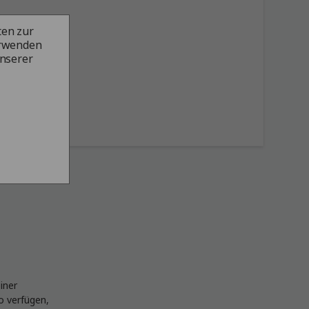
ten zur
erwenden
unserer
iner
o verfügen,