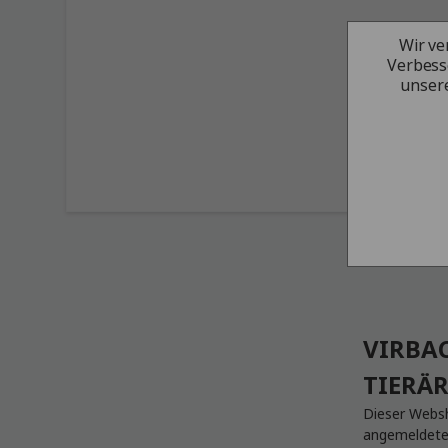
Wir ve
Verbess
unsere
VIRBA
TIERÄR
Dieser Websho
angemeldeten