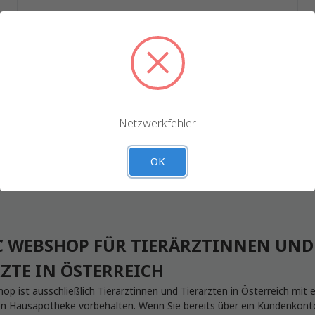
rwenden Cookies und andere ähnliche Technologien, um Da
erung Ihres Einkaufserlebnisses zu sammeln. Durch das V
r Website akzeptieren Sie die Erfassung von Daten, wie in 
Datenschutzerkärung.
Passwort vergessen?
Einstellungen
Alle ablehnen
Netzwerkfehler
Alle Cookies akzeptieren
OK
C WEBSHOP FÜR TIERÄRZTINNEN UND
ZTE IN ÖSTERREICH
p ist ausschließlich Tierärztinnen und Tierärzten in Österreich mit e
 Hausapotheke vorbehalten. Wenn Sie bereits über ein Kundenkont