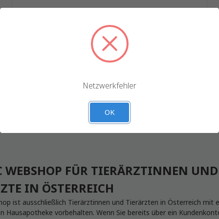
rwenden Cookies und andere ähnliche Technologien, um Da
erung Ihres Einkaufserlebnisses zu sammeln. Durch das V
r Website akzeptieren Sie die Erfassung von Daten, wie in 
Datenschutzerkärung.
Passwort vergessen?
Einstellungen
Alle ablehnen
Netzwerkfehler
Alle Cookies akzeptieren
OK
C WEBSHOP FÜR TIERÄRZTINNEN UND
ZTE IN ÖSTERREICH
p ist ausschließlich Tierärztinnen und Tierärzten in Österreich mit e
 Hausapotheke vorbehalten. Wenn Sie bereits über ein Kundenkont