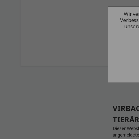
Wir ve
Verbess
unsere
VIRBA
TIERÄR
Dieser Websho
angemeldeten