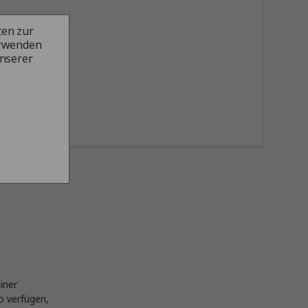
ten zur
erwenden
unserer
iner
o verfügen,